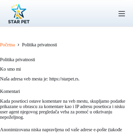
S
k
i
p
t
o
c
o
Početna
Politika privatnosti
n
t
e
Politika privatnosti
n
Ko smo mi
t
Naša adresa veb mesta je: https://starpet.rs.
Komentari
Kada posetioci ostave komentare na veb mestu, skupljamo podatke
prikazane u obrascu za komentare kao i IP adresu posetioca i nisku
user agent njegovog pregledača veba za pomoć u otkrivanju
nepoželjnog.
Anonimizovana niska napravljena od vaše adrese e-pošte (takođe