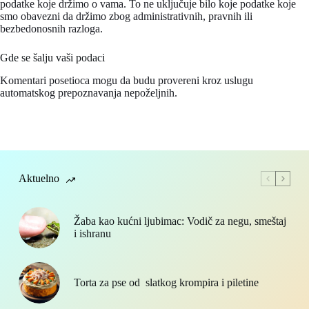
podatke koje držimo o vama. To ne uključuje bilo koje podatke koje
smo obavezni da držimo zbog administrativnih, pravnih ili
bezbedonosnih razloga.
Gde se šalju vaši podaci
Komentari posetioca mogu da budu provereni kroz uslugu
automatskog prepoznavanja nepoželjnih.
Aktuelno
Žaba kao kućni ljubimac: Vodič za negu, smeštaj
i ishranu
Torta za pse od slatkog krompira i piletine