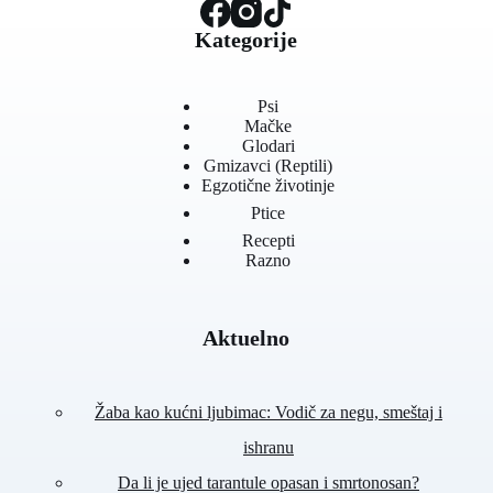
Kategorije
Psi
Mačke
Glodari
Gmizavci (Reptili)
Egzotične životinje
Ptice
Recepti
Razno
Ak
tuelno
Žaba kao kućni ljubimac: Vodič za negu, smeštaj i
ishranu
Da li je ujed tarantule opasan i smrtonosan?