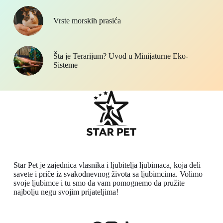
Vrste morskih prasića
Šta je Terarijum? Uvod u Minijaturne Eko-
Sisteme
Star Pet je zajednica vlasnika i ljubitelja ljubimaca, koja deli
savete i priče iz svakodnevnog života sa ljubimcima. Volimo
svoje ljubimce i tu smo da vam pomognemo da pružite
najbolju negu svojim prijateljima!