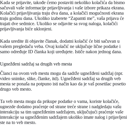
Kada se prijavite, takođe ćemo postaviti nekoliko kolačića da bismo
sačuvali vaše informacije prijavljivanja i vaše izbore prikaza ekrana.
Kolačići prijavljivanja traju dva dana, a kolačići mogućnosti ekrana
traju godinu dana. Ukoliko izaberete “Zapamti me”, vaša prijava će
trajati dve sedmice. Ukoliko se odjavite sa svog naloga, kolačići
prijavljivanja biće uklonjeni.
Kada uredite ili objavite članak, dodatni kolačić će biti sačuvan u
vašem pregledaču veba. Ovaj kolačić ne uključuje lične podatke i
samo određuje ID članka koji uređujete. Ističe nakon jednog dana.
Ugnežđeni sadržaj sa drugih veb mesta
Članci na ovom veb mestu mogu da sadrže ugnežđeni sadržaj (npr.
video snimke, slike, članke, itd). Ugnežđeni sadržaj sa drugih veb
mesta se ponaša na potpuno isti način kao da je vaš posetilac posetio
drugo veb mesto.
Ta veb mesta mogu da prikupe podatke o vama, koriste kolačiće,
ugnezde dodatno praćenje od strane treće strane i nadgledaju vašu
interakciju sa tim ugnežđenim sadržajem, uključujući praćenje vaše
interakcije sa ugnežđenim sadržajem ukoliko imate nalog i prijavljeni
ste na to veb mesto.