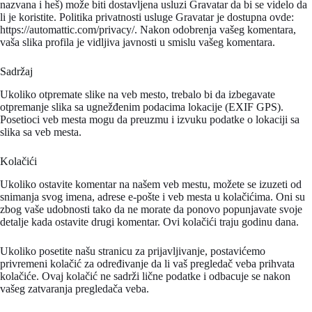
nazvana i heš) može biti dostavljena usluzi Gravatar da bi se videlo da
li je koristite. Politika privatnosti usluge Gravatar je dostupna ovde:
https://automattic.com/privacy/. Nakon odobrenja vašeg komentara,
vaša slika profila je vidljiva javnosti u smislu vašeg komentara.
Sadržaj
Ukoliko otpremate slike na veb mesto, trebalo bi da izbegavate
otpremanje slika sa ugnežđenim podacima lokacije (EXIF GPS).
Posetioci veb mesta mogu da preuzmu i izvuku podatke o lokaciji sa
slika sa veb mesta.
Kolačići
Ukoliko ostavite komentar na našem veb mestu, možete se izuzeti od
snimanja svog imena, adrese e-pošte i veb mesta u kolačićima. Oni su
zbog vaše udobnosti tako da ne morate da ponovo popunjavate svoje
detalje kada ostavite drugi komentar. Ovi kolačići traju godinu dana.
Ukoliko posetite našu stranicu za prijavljivanje, postavićemo
privremeni kolačić za određivanje da li vaš pregledač veba prihvata
kolačiće. Ovaj kolačić ne sadrži lične podatke i odbacuje se nakon
vašeg zatvaranja pregledača veba.