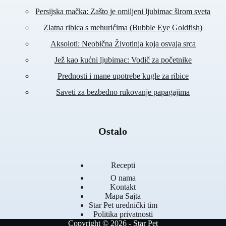
Persijska mačka: Zašto je omiljeni ljubimac širom sveta
Zlatna ribica s mehurićima (Bubble Eye Goldfish)
Aksolotl: Neobična Životinja koja osvaja srca
Jež kao kućni ljubimac: Vodič za početnike
Prednosti i mane upotrebe kugle za ribice
Saveti za bezbedno rukovanje papagajima
Ostalo
Recepti
O nama
Kontakt
Mapa Sajta
Star Pet urednički tim
Politika privatnosti
Copyright © 2026 - Star Pet