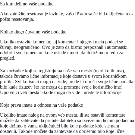
Sa kim delimo vaše podatke
Ako zatražite resetovanje lozinke, vaša IP adresa će biti uključena u e-
poštu resetovanja.
Koliko dugo čuvamo vaše podatke
Ukoliko ostavite komentar, taj komentar i njegovi meta podaci se
čuvaju neograničeno. Ovo je zato da bismo prepoznali i automatski
odobrili sve komentare koje uslede umesti da ih držimo u redu za
pregled.
Za korisnike koji se registruju na naše veb mesto (ukoliko ih ima),
takođe čuvamo lične informacije koje dostave u svom korisničkom
profilu. Svi korisnici mogu da vide, urede ili obrišu svoje lične podatke
bilo kada (izuzev što ne mogu da promene svoje korisničko ime).
Upravnici veb mesta takođe mogu da vide i urede te informacije.
Koja prava imate u odnosu na vaše podatke
Ukoliko imate nalog na ovom veb mestu, ili ste ostavili komentare,
možete da zahtevate da primite datoteku sa izvezenim ličnim podacima
koje držimo o vama uključujući bilo koje podatke koje ste nam
dostavili. Takođe možete da zahtevate da obrišemo bilo koje lične